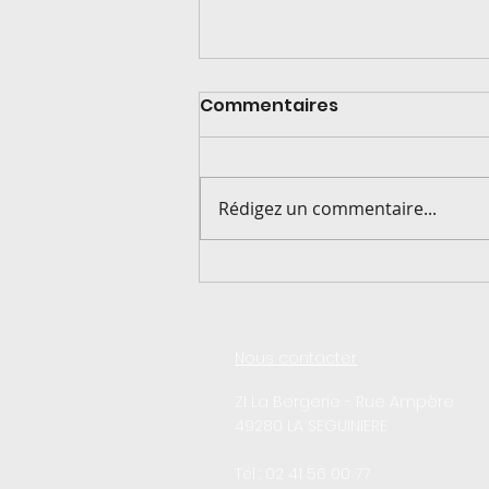
Commentaires
Rédigez un commentaire...
De la livraison à la
production !
Nous contacter
ZI La Bergerie - Rue Ampère
49280 LA SEGUINIERE
Tél : 02 41 56 00 77