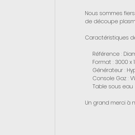
Nous sommes fiers d
de découpe plasma
Caractéristiques d
     Référence : D
     Format : 3000 x
     Générateur : H
     Console Gaz : V
     Table sous eau
Un grand merci à n