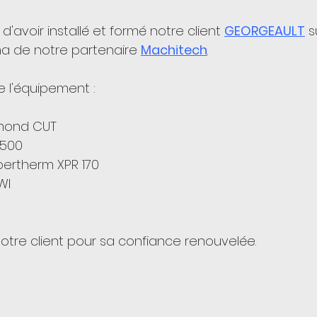
'avoir installé et formé notre client 
GEORGEAULT
 s
 de notre partenaire 
Machitech
. 
e l'équipement :
iamond CUT
 1500
ypertherm XPR 170
WI
otre client pour sa confiance renouvelée. 