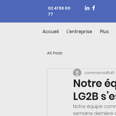
02 41 56 00
77
Accueil
L'entreprise
Plus
All Posts
commercial545
Notre é
LG2B s’
Notre équipe comme
semaine dernière 