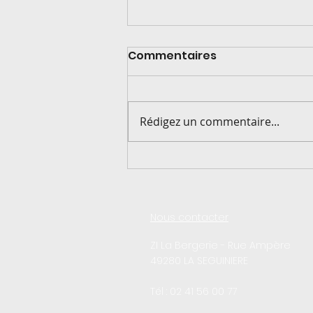
Commentaires
Rédigez un commentaire...
De la livraison à la
production !
Nous contacter
ZI La Bergerie - Rue Ampère
49280 LA SEGUINIERE
Tél : 02 41 56 00 77