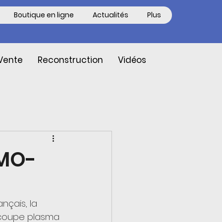
Boutique en ligne
Actualités
Plus
Vente
Reconstruction
Vidéos
SMO-
çais, la 
écoupe plasma 