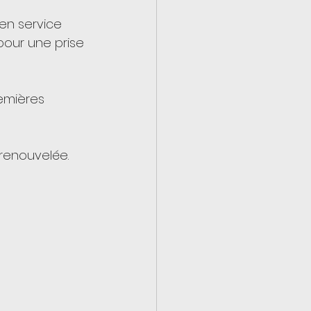
n service 
pour une prise 
emières 
 renouvelée.