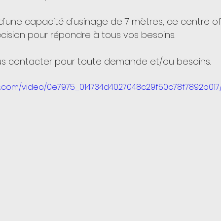
d'une capacité d'usinage de 7 mètres, ce centre of
précision pour répondre à tous vos besoins.
ous contacter pour toute demande et/ou besoins.
tic.com/video/0e7975_014734d4027048c29f50c78f7892b017/